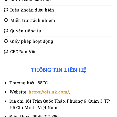
Điều khoản điều kiện
Miễn trừ trách nhiệm
Quyền riêng tư
Giấy phép hoạt động
CEO Đen Vâu
THÔNG TIN LIÊN HỆ
Thương hiệu: 88FC
Website
:
https://oiz.uk.com/
.
Địa chỉ: 161 Trần Quốc Thảo, Phường 9, Quận 3, TP
Hồ Chí Minh, Việt Nam
Điện thoại: 0945 217 386