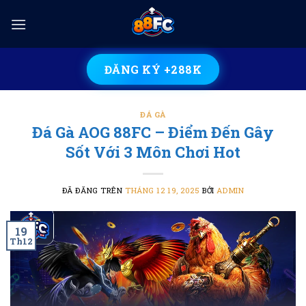
Chuyển
đến
nội
dung
ĐĂNG KÝ +288K
ĐÁ GÀ
Đá Gà AOG 88FC – Điểm Đến Gây
Sốt Với 3 Môn Chơi Hot
ĐÃ ĐĂNG TRÊN
THÁNG 12 19, 2025
BỞI
ADMIN
19
Th12