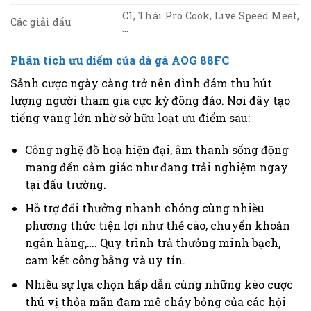
C1, Thái Pro Cook, Live Speed Meet,
Các giải đấu
…
Phân tích ưu điểm của đá gà AOG 88FC
Sảnh cược ngày càng trở nên đình đám thu hút
lượng người tham gia cực kỳ đông đảo. Nơi đây tạo
tiếng vang lớn nhờ sở hữu loạt ưu điểm sau:
Công nghệ đồ hoạ hiện đại, âm thanh sống động
mang đến cảm giác như đang trải nghiệm ngay
tại đấu trường.
Hỗ trợ đổi thưởng nhanh chóng cùng nhiều
phương thức tiện lợi như thẻ cào, chuyển khoản
ngân hàng,…. Quy trình trả thưởng minh bạch,
cam kết công bằng và uy tín.
Nhiều sự lựa chọn hấp dẫn cùng những kèo cược
thú vị thỏa mãn đam mê cháy bỏng của các hội