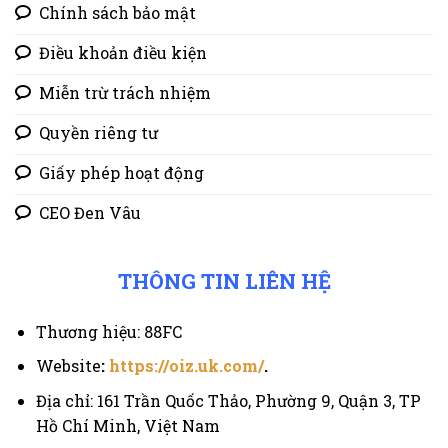
Chính sách bảo mật
Điều khoản điều kiện
Miễn trừ trách nhiệm
Quyền riêng tư
Giấy phép hoạt động
CEO Đen Vâu
THÔNG TIN LIÊN HỆ
Thương hiệu: 88FC
Website
:
https://oiz.uk.com/
.
Địa chỉ: 161 Trần Quốc Thảo, Phường 9, Quận 3, TP
Hồ Chí Minh, Việt Nam