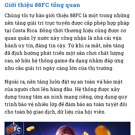
Giới thiệu 88FC tổng quan
Chúng tôi tự hào giới thiệu 88FC là một trong những
nền tảng giải trí trực tuyến được cấp phép hợp pháp
tại Costa Rica. Đồng thời thương hiệu cũng được cơ
quan quản lý nước này công nhận là nhà cái vận
hành uy tín, đáng tin cậy. Từ khi ra mắt, nền tảng
đã định hướng phát triển một sân chơi chất lượng
cao, sở hữu hệ thống game đa dạng nhằm đáp ứng
nhu cầu giải trí ngày càng lớn của thị trường.
Ngoài ra, nền tảng luôn đặt sự an toàn và bảo mật
của người chơi lên hàng đầu. Hệ thống được xây
dựng trung tâm an ninh mạng riêng, ứng dụng quy
trình bảo vệ nhiều lớp để đảm bảo an toàn tuyệt đối
cho toàn bộ giao dịch, dữ liệu của hội viên.