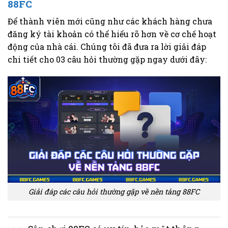
88FC
Để thành viên mới cũng như các khách hàng chưa
đăng ký tài khoản có thể hiểu rõ hơn về cơ chế hoạt
động của nhà cái. Chúng tôi đã đưa ra lời giải đáp
chi tiết cho 03 câu hỏi thường gặp ngay dưới đây:
Giải đáp các câu hỏi thường gặp về nền tảng 88FC