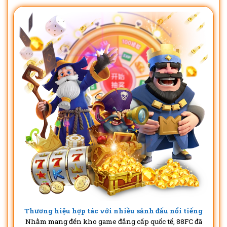
Thương hiệu hợp tác với nhiều sảnh đấu nổi tiếng
Nhằm mang đến kho game đẳng cấp quốc tế, 88FC đã