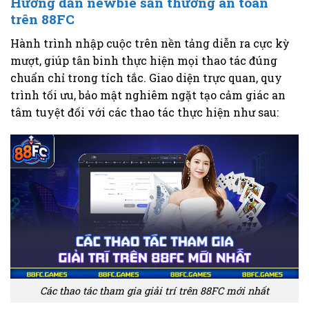
Hướng dẫn newbie săn thưởng an toàn
trên 88FC
Hành trình nhập cuộc trên nền tảng diễn ra cực kỳ
mượt, giúp tân binh thực hiện mọi thao tác đúng
chuẩn chỉ trong tích tắc. Giao diện trực quan, quy
trình tối ưu, bảo mật nghiêm ngặt tạo cảm giác an
tâm tuyệt đối với các thao tác thực hiện như sau:
Các thao tác tham gia giải trí trên 88FC mới nhất