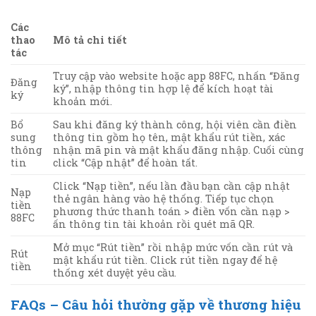
Các
thao
Mô tả chi tiết
tác
Truy cập vào website hoặc app 88FC, nhấn “Đăng
Đăng
ký”, nhập thông tin hợp lệ để kích hoạt tài
ký
khoản mới.
Bổ
Sau khi đăng ký thành công, hội viên cần điền
sung
thông tin gồm họ tên, mật khẩu rút tiền, xác
thông
nhận mã pin và mật khẩu đăng nhập. Cuối cùng
tin
click “Cập nhật” để hoàn tất.
Click “Nạp tiền”, nếu lần đầu bạn cần cập nhật
Nạp
thẻ ngân hàng vào hệ thống. Tiếp tục chọn
tiền
phương thức thanh toán > điền vốn cần nạp >
88FC
ấn thông tin tài khoản rồi quét mã QR.
Mở mục “Rút tiền” rồi nhập mức vốn cần rút và
Rút
mật khẩu rút tiền. Click rút tiền ngay để hệ
tiền
thống xét duyệt yêu cầu.
FAQs – Câu hỏi thường gặp về thương hiệu