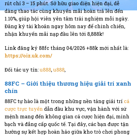
rút chỉ 3 – 15 phút. Sở hữu giao diện hiện đại, dễ
dàng thao tác cùng khuyến mãi hoàn trả lên đến
1.10%, giúp hội viên yên tâm trải nghiệm mỗi ngày.
Đăng ký tài khoản ngay hôm nay để chinh chiến,
nhận khuyến mãi nạp đầu lên tới 8,888k!
Link đăng ký 88fc tháng 04/2026 +88k mới nhất là:
https://oiz.uk.com/
Đối tác uy tín:
u888
,
u888
,
88FC – Giới thiệu thương hiệu giải trí xanh
chín
88FC tự hào là một trong những nền tảng giải trí
cá
cược trực tuyến
dẫn đầu khu vực, vận hành với sứ
mệnh mang đến không gian cá cược hiện đại, minh
bạch và đẳng cấp quốc tế. Tại đây, các bạn được tận
hưởng sự kết hợp hoàn hảo giữa kho trò chơi phong