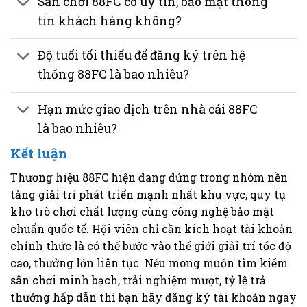
Sân chơi 88FC có uy tín, bảo mật thông
tin khách hàng không?
Độ tuổi tối thiểu để đăng ký trên hệ
thống 88FC là bao nhiêu?
Hạn mức giao dịch trên nhà cái 88FC
là bao nhiêu?
Kết luận
Thương hiệu 88FC hiện đang đứng trong nhóm nền
tảng giải trí phát triển mạnh nhất khu vực, quy tụ
kho trò chơi chất lượng cùng công nghệ bảo mật
chuẩn quốc tế. Hội viên chỉ cần kích hoạt tài khoản
chính thức là có thể bước vào thế giới giải trí tốc độ
cao, thưởng lớn liên tục. Nếu mong muốn tìm kiếm
sân chơi minh bạch, trải nghiệm mượt, tỷ lệ trả
thưởng hấp dẫn thì bạn hãy đăng ký tài khoản ngay