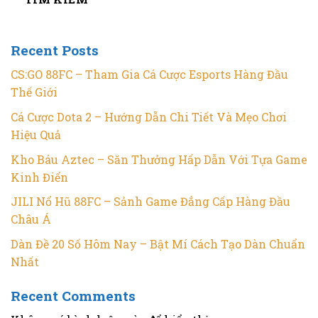
Recent Posts
CS:GO 88FC – Tham Gia Cá Cược Esports Hàng Đầu
Thế Giới
Cá Cược Dota 2 – Hướng Dẫn Chi Tiết Và Mẹo Chơi
Hiệu Quả
Kho Báu Aztec – Săn Thưởng Hấp Dẫn Với Tựa Game
Kinh Điển
JILI Nổ Hũ 88FC – Sảnh Game Đẳng Cấp Hàng Đầu
Châu Á
Dàn Đề 20 Số Hôm Nay – Bật Mí Cách Tạo Dàn Chuẩn
Nhất
Recent Comments