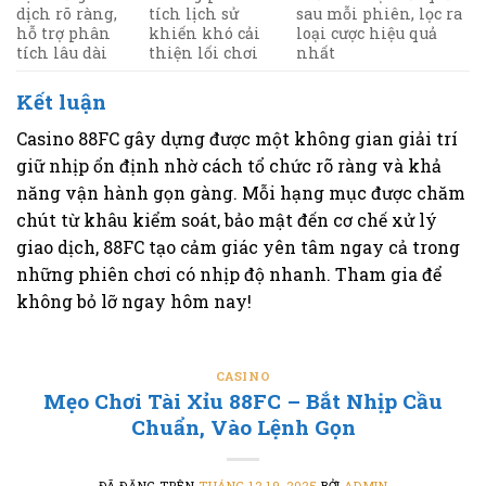
dịch rõ ràng,
tích lịch sử
sau mỗi phiên, lọc ra
hỗ trợ phân
khiến khó cải
loại cược hiệu quả
tích lâu dài
thiện lối chơi
nhất
Kết luận
Casino 88FC gây dựng được một không gian giải trí
giữ nhịp ổn định nhờ cách tổ chức rõ ràng và khả
năng vận hành gọn gàng. Mỗi hạng mục được chăm
chút từ khâu kiểm soát, bảo mật đến cơ chế xử lý
giao dịch, 88FC tạo cảm giác yên tâm ngay cả trong
những phiên chơi có nhịp độ nhanh. Tham gia để
không bỏ lỡ ngay hôm nay!
CASINO
Mẹo Chơi Tài Xỉu 88FC – Bắt Nhịp Cầu
Chuẩn, Vào Lệnh Gọn
ĐÃ ĐĂNG TRÊN
THÁNG 12 19, 2025
BỞI
ADMIN