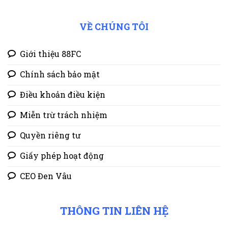
VỀ CHÚNG TÔI
Giới thiệu 88FC
Chính sách bảo mật
Điều khoản điều kiện
Miễn trừ trách nhiệm
Quyền riêng tư
Giấy phép hoạt động
CEO Đen Vâu
THÔNG TIN LIÊN HỆ