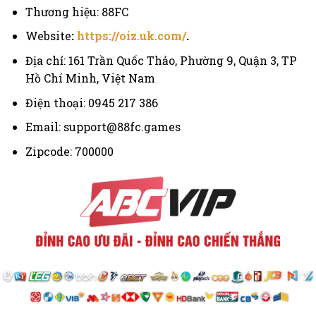
Thương hiệu: 88FC
Website
:
https://oiz.uk.com/
.
Địa chỉ: 161 Trần Quốc Thảo, Phường 9, Quận 3, TP
Hồ Chí Minh, Việt Nam
Điện thoại: 0945 217 386
Email:
support@88fc.games
Zipcode: 700000