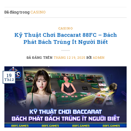
Đã đăng trong
CASINO
CASINO
Kỹ Thuật Chơi Baccarat 88FC – Bách
Phát Bách Trúng Ít Người Biết
ĐÃ ĐĂNG TRÊN
THÁNG 12 19, 2025
BỞI
ADMIN
19
Th12