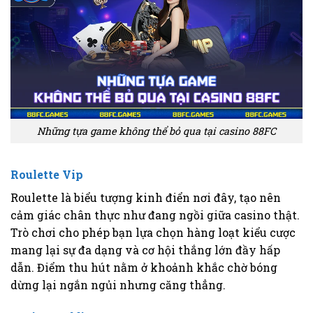
Những tựa game không thể bỏ qua tại casino 88FC
Roulette Vip
Roulette là biểu tượng kinh điển nơi đây, tạo nên
cảm giác chân thực như đang ngồi giữa casino thật.
Trò chơi cho phép bạn lựa chọn hàng loạt kiểu cược
mang lại sự đa dạng và cơ hội thắng lớn đầy hấp
dẫn. Điểm thu hút nằm ở khoảnh khắc chờ bóng
dừng lại ngắn ngủi nhưng căng thẳng.