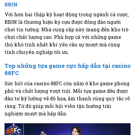
BBIN
Với hơn hai thập kỷ hoạt động trong ngành cá cược,
BBIN là thương hiệu kỳ cựu được đông đảo người
chơi tin tưởng. Nhà cung cấp này mang đến kho trò
chơi chất lượng cao. Phù hợp cả với những game
thủ khó tính nhất khi yêu cầu sự mượt mà cùng
tính chuyên nghiệp tối ưu.
Top những tựa game cực hấp dẫn tại casino
88FC
Sức hút của casino 88FC còn nằm ở kho game phong
phú và chất lượng vượt trội. Mỗi tựa game đều được
đầu tư kỹ lưỡng về đồ họa, âm thanh cùng quy tắc rõ
ràng. Từ đó giúp mỗi hội viên tận hưởng trải
nghiệm mượt mà hấp dẫn.